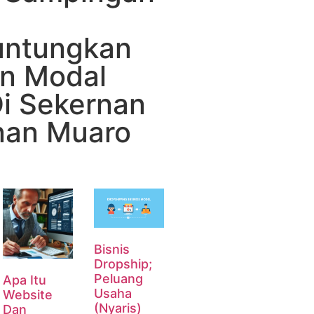
ntungkan
n Modal
Di Sekernan
nan Muaro
Bisnis
Dropship;
Peluang
Apa Itu
Usaha
Website
(Nyaris)
Dan