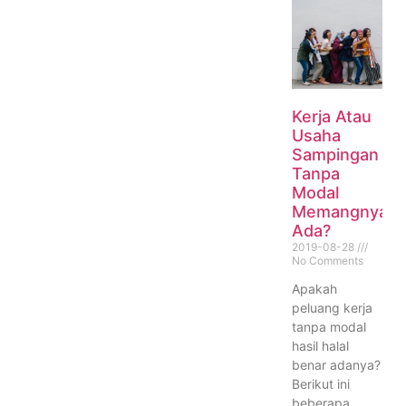
Kerja Atau
Usaha
Sampingan
Tanpa
Modal
Memangnya
Ada?
2019-08-28
No Comments
Apakah
peluang kerja
tanpa modal
hasil halal
benar adanya?
Berikut ini
beberapa