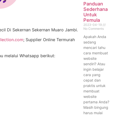
Panduan
Sederhana
Untuk
Pemula
2023-04-19
No Comments
il Di Sekernan Sekernan Muaro Jambi.
Apakah Anda
llection.com
; Supplier Online Termurah
sedang
mencari tahu
cara membuat
au melalui Whatsapp berikut:
website
sendiri? Atau
ingin belajar
cara yang
cepat dan
praktis untuk
membuat
website
pertama Anda?
Masih bingung
harus mulai