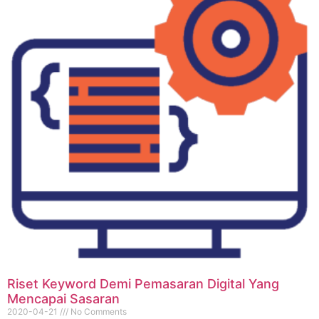
Riset Keyword Demi Pemasaran Digital Yang
Mencapai Sasaran
2020-04-21
No Comments