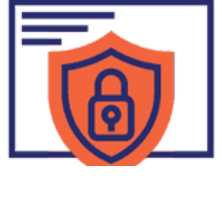
Supplier Dropship Di Salakan
2022-01-01
No Comments
Jika Anda untuk membaca tulisan Supplier Dropship Di Salakan