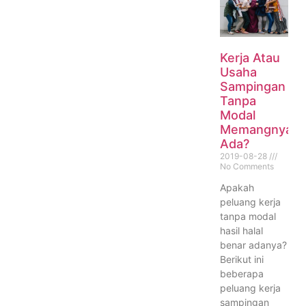
Kerja Atau
Usaha
Sampingan
Tanpa
Modal
Memangnya
Ada?
2019-08-28
No Comments
Apakah
peluang kerja
tanpa modal
hasil halal
benar adanya?
Berikut ini
beberapa
peluang kerja
sampingan