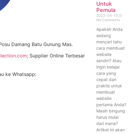
Untuk
Pemula
2023-04-19
No Comments
Apakah Anda
sedang
mencari tahu
Posu Damang Batu Gunung Mas.
cara membuat
website
llection.com
; Supplier Online Terbesar
sendiri? Atau
ingin belajar
cara yang
tau ke Whatsapp:
cepat dan
praktis untuk
membuat
website
pertama Anda?
Masih bingung
harus mulai
dari mana?
Artikel ini akan