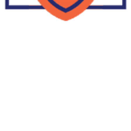
Supplier Dropship Di Salakan
2022-01-01
No Comments
Jika Anda untuk membaca tulisan Supplier Dropship Di Salakan
ini, mungkin Anda lagi memikirkan untuk memulai berbisnis
dropship. Dropshipping atau dropship memang tengah menjadi
bisnis favorit orang banyak. Hal ini karena, bisnis dropship
menjadi jalan keluar masalah ekonomi keluarga yang sedang sulit
di masa pandemi. Tulisan tentang Supplier Dropship Di Salakan
ini menolong kita mendapatkan supplier dropship yang paling
tepat.
Read More »
Facebook
Twitter
LinkedIn