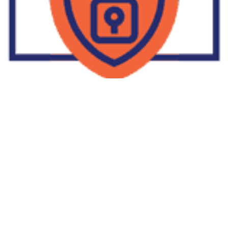
Supplier Dropship Di Salakan
2022-01-01
No Comments
Jika Anda untuk membaca tulisan Supplier Dropship Di Salakan
ini, mungkin Anda lagi memikirkan untuk memulai berbisnis
dropship. Dropshipping atau dropship memang tengah menjadi
bisnis favorit orang banyak. Hal ini karena, bisnis dropship
menjadi jalan keluar masalah ekonomi keluarga yang sedang sulit
di masa pandemi. Tulisan tentang Supplier Dropship Di Salakan
ini menolong kita mendapatkan supplier dropship yang paling
tepat.
Read More »