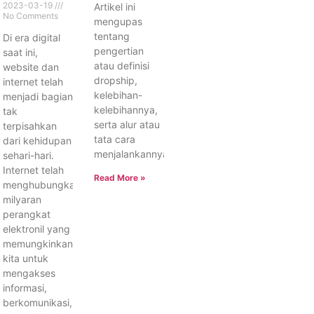
2023-03-19
Artikel ini
No Comments
mengupas
tentang
Di era digital
pengertian
saat ini,
atau definisi
website dan
dropship,
internet telah
kelebihan-
menjadi bagian
kelebihannya,
tak
serta alur atau
terpisahkan
tata cara
dari kehidupan
menjalankannya.
sehari-hari.
Internet telah
Read More »
menghubungkan
milyaran
perangkat
elektronil yang
memungkinkan
kita untuk
mengakses
informasi,
berkomunikasi,