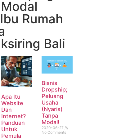
 Modal
 Ibu Rumah
a
siring Bali
Bisnis
Dropship;
Peluang
Apa Itu
Usaha
Website
(Nyaris)
Dan
Tanpa
Internet?
Modal!
Panduan
2020-06-27
Untuk
No Comments
Pemula