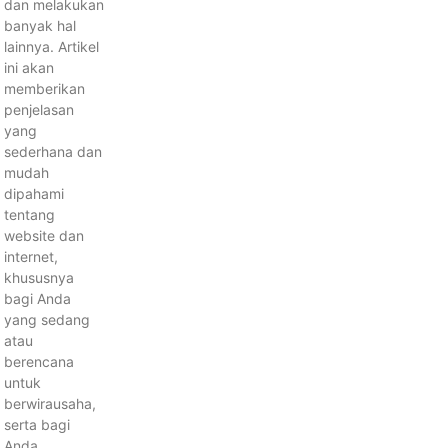
dan melakukan
banyak hal
lainnya. Artikel
ini akan
memberikan
penjelasan
yang
sederhana dan
mudah
dipahami
tentang
website dan
internet,
khususnya
bagi Anda
yang sedang
atau
berencana
untuk
berwirausaha,
serta bagi
Anda