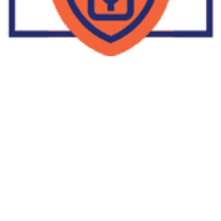
Supplier Dropship Di Salakan
2022-01-01
No Comments
Jika Anda untuk membaca tulisan Supplier Dropship Di Salakan
ini, mungkin Anda lagi memikirkan untuk memulai berbisnis
dropship. Dropshipping atau dropship memang tengah menjadi
bisnis favorit orang banyak. Hal ini karena, bisnis dropship
menjadi jalan keluar masalah ekonomi keluarga yang sedang sulit
di masa pandemi. Tulisan tentang Supplier Dropship Di Salakan
ini menolong kita mendapatkan supplier dropship yang paling
tepat.
Read More »
Facebook
Twitter