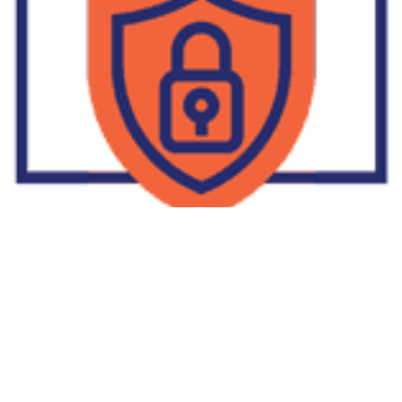
Supplier Dropship Di Salakan
2022-01-01
No Comments
Jika Anda untuk membaca tulisan Supplier Dropship Di Salakan
ini, mungkin Anda lagi memikirkan untuk memulai berbisnis
dropship. Dropshipping atau dropship memang tengah menjadi
bisnis favorit orang banyak. Hal ini karena, bisnis dropship
menjadi jalan keluar masalah ekonomi keluarga yang sedang sulit
di masa pandemi. Tulisan tentang Supplier Dropship Di Salakan