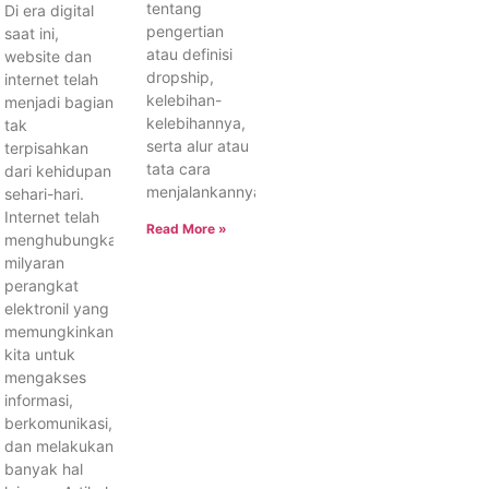
tentang
Di era digital
pengertian
saat ini,
atau definisi
website dan
dropship,
internet telah
kelebihan-
menjadi bagian
kelebihannya,
tak
serta alur atau
terpisahkan
tata cara
dari kehidupan
menjalankannya.
sehari-hari.
Internet telah
Read More »
menghubungkan
milyaran
perangkat
elektronil yang
memungkinkan
kita untuk
mengakses
informasi,
berkomunikasi,
dan melakukan
banyak hal