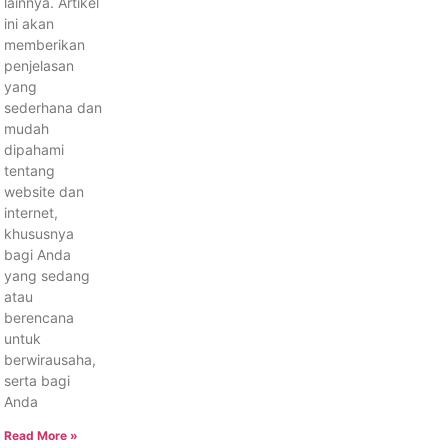
lainnya. Artikel
ini akan
memberikan
penjelasan
yang
sederhana dan
mudah
dipahami
tentang
website dan
internet,
khususnya
bagi Anda
yang sedang
atau
berencana
untuk
berwirausaha,
serta bagi
Anda
Read More »