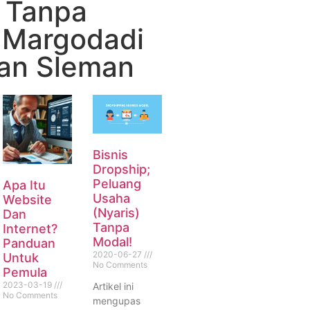
 Tanpa
 Margodadi
an Sleman
Bisnis
Dropship;
Peluang
Apa Itu
Usaha
Website
(Nyaris)
Dan
Tanpa
Internet?
Modal!
Panduan
2020-06-27
Untuk
No Comments
Pemula
2023-03-19
Artikel ini
No Comments
mengupas