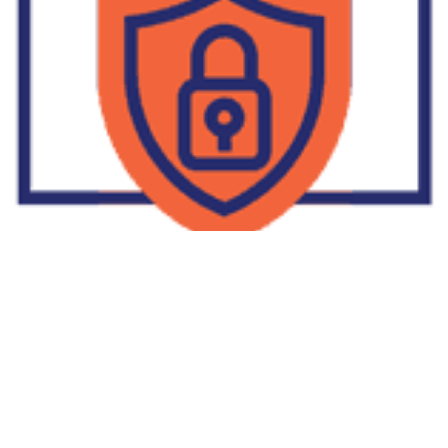
Supplier Dropship Di Salakan
2022-01-01
No Comments
Jika Anda untuk membaca tulisan Supplier Dropship Di Salakan
ini, mungkin Anda lagi memikirkan untuk memulai berbisnis
dropship. Dropshipping atau dropship memang tengah menjadi
bisnis favorit orang banyak. Hal ini karena, bisnis dropship
menjadi jalan keluar masalah ekonomi keluarga yang sedang sulit
di masa pandemi. Tulisan tentang Supplier Dropship Di Salakan