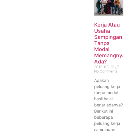
Kerja Atau
Usaha
Sampingan
Tanpa
Modal
Memangnya
Ada?
2019-08-28
No Comments
Apakah
peluang kerja
tanpa modal
hasil halal
benar adanya?
Berikut ini
beberapa
peluang kerja
sampingan