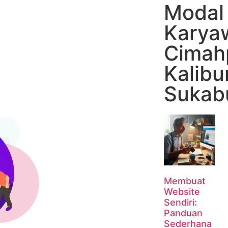
Modal 
Karya
Cimah
Kalibu
Sukab
Membuat
Website
Sendiri:
Panduan
Sederhana