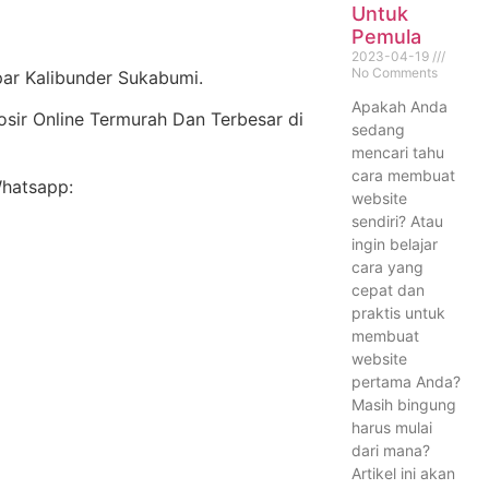
Untuk
Pemula
2023-04-19
No Comments
ar Kalibunder Sukabumi.
Apakah Anda
rosir Online Termurah Dan Terbesar di
sedang
mencari tahu
cara membuat
Whatsapp:
website
sendiri? Atau
ingin belajar
cara yang
cepat dan
praktis untuk
membuat
website
pertama Anda?
Masih bingung
harus mulai
dari mana?
Artikel ini akan