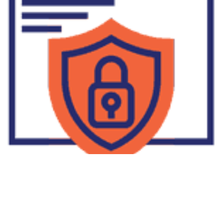
Supplier Dropship Di Salakan
2022-01-01
No Comments
Jika Anda untuk membaca tulisan Supplier Dropship Di Salakan
ini, mungkin Anda lagi memikirkan untuk memulai berbisnis