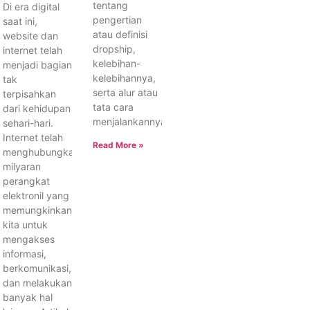
tentang
Di era digital
pengertian
saat ini,
atau definisi
website dan
dropship,
internet telah
kelebihan-
menjadi bagian
kelebihannya,
tak
serta alur atau
terpisahkan
tata cara
dari kehidupan
menjalankannya.
sehari-hari.
Internet telah
Read More »
menghubungkan
milyaran
perangkat
elektronil yang
memungkinkan
kita untuk
mengakses
informasi,
berkomunikasi,
dan melakukan
banyak hal