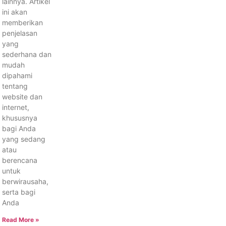
lainnya. Artikel
ini akan
memberikan
penjelasan
yang
sederhana dan
mudah
dipahami
tentang
website dan
internet,
khususnya
bagi Anda
yang sedang
atau
berencana
untuk
berwirausaha,
serta bagi
Anda
Read More »