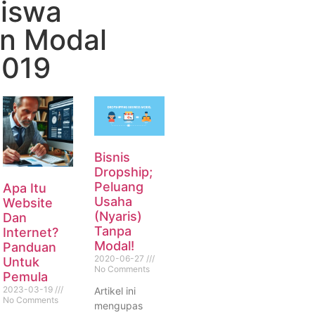
iswa
n Modal
2019
Bisnis
Dropship;
Peluang
Apa Itu
Usaha
Website
(Nyaris)
Dan
Tanpa
Internet?
Modal!
Panduan
2020-06-27
Untuk
No Comments
Pemula
2023-03-19
Artikel ini
No Comments
mengupas