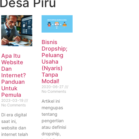
 Desa Piru
Bisnis
Dropship;
Peluang
Apa Itu
Usaha
Website
(Nyaris)
Dan
Tanpa
Internet?
Modal!
Panduan
2020-06-27
Untuk
No Comments
Pemula
2023-03-19
Artikel ini
No Comments
mengupas
tentang
Di era digital
pengertian
saat ini,
atau definisi
website dan
dropship,
internet telah