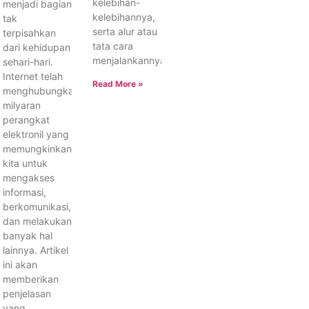
kelebihan-
menjadi bagian
kelebihannya,
tak
serta alur atau
terpisahkan
tata cara
dari kehidupan
menjalankannya.
sehari-hari.
Internet telah
Read More »
menghubungkan
milyaran
perangkat
elektronil yang
memungkinkan
kita untuk
mengakses
informasi,
berkomunikasi,
dan melakukan
banyak hal
lainnya. Artikel
ini akan
memberikan
penjelasan
yang