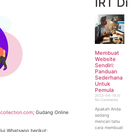
IRT Di
Membuat
Website
Sendiri:
Panduan
Sederhana
Untuk
Pemula
2023-04-19
No Comments
Apakah Anda
collection.com
; Gudang Online
sedang
mencari tahu
cara membuat
alui Whatsapp berikut: