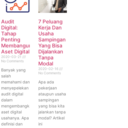
Audit
7 Peluang
Digital:
Kerja Dan
Tahap
Usaha
Penting
Sampingan
Membangun
Yang Bisa
Aset Digital
Dijalankan
2020-03-21
Tanpa
No Comments
Modal
2020-02-16
Banyak yang
No Comments
salah
memahami dan
Apa ada
menyepelekan
pekerjaan
audit digital
ataupun usaha
dalam
sampingan
mengembangkan
yang bisa kita
aset digital
jalankan tanpa
usahanya. Apa
modal? Artikel
definisi dan
ini