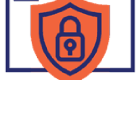
Supplier Dropship Di Salakan
2022-01-01
No Comments
Jika Anda untuk membaca tulisan Supplier Dropship Di Salakan
ini, mungkin Anda lagi memikirkan untuk memulai berbisnis
dropship. Dropshipping atau dropship memang tengah menjadi
bisnis favorit orang banyak. Hal ini karena, bisnis dropship
menjadi jalan keluar masalah ekonomi keluarga yang sedang sulit