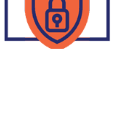
Supplier Dropship Di Salakan
2022-01-01
No Comments
Jika Anda untuk membaca tulisan Supplier Dropship Di Salakan
ini, mungkin Anda lagi memikirkan untuk memulai berbisnis
dropship. Dropshipping atau dropship memang tengah menjadi
bisnis favorit orang banyak. Hal ini karena, bisnis dropship
menjadi jalan keluar masalah ekonomi keluarga yang sedang sulit
di masa pandemi. Tulisan tentang Supplier Dropship Di Salakan
ini menolong kita mendapatkan supplier dropship yang paling
tepat.