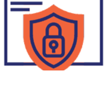
Supplier Dropship Di Salakan
2022-01-01
No Comments
Jika Anda untuk membaca tulisan Supplier Dropship Di Salakan
ini, mungkin Anda lagi memikirkan untuk memulai berbisnis
dropship. Dropshipping atau dropship memang tengah menjadi