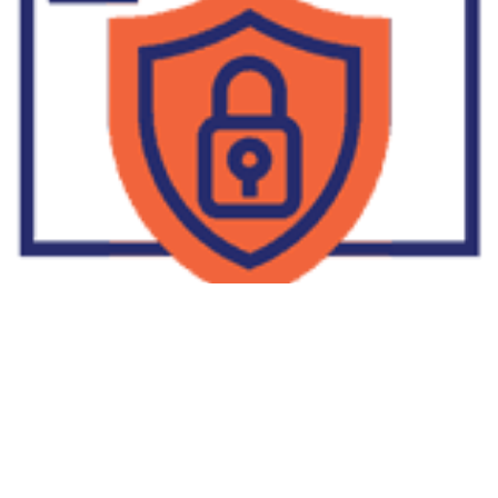
Supplier Dropship Di Salakan
2022-01-01
No Comments
Jika Anda untuk membaca tulisan Supplier Dropship Di Salakan
ini, mungkin Anda lagi memikirkan untuk memulai berbisnis
dropship. Dropshipping atau dropship memang tengah menjadi
bisnis favorit orang banyak. Hal ini karena, bisnis dropship
menjadi jalan keluar masalah ekonomi keluarga yang sedang sulit