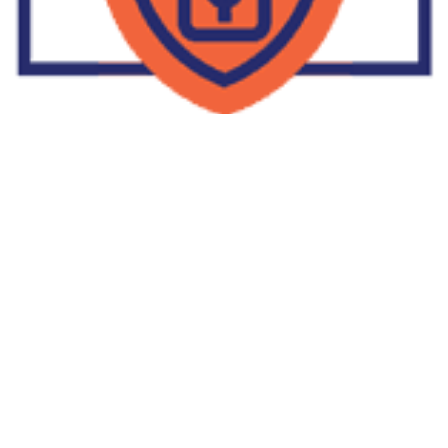
Supplier Dropship Di Salakan
2022-01-01
No Comments
Jika Anda untuk membaca tulisan Supplier Dropship Di Salakan
ini, mungkin Anda lagi memikirkan untuk memulai berbisnis
dropship. Dropshipping atau dropship memang tengah menjadi
bisnis favorit orang banyak. Hal ini karena, bisnis dropship
menjadi jalan keluar masalah ekonomi keluarga yang sedang sulit
di masa pandemi. Tulisan tentang Supplier Dropship Di Salakan
ini menolong kita mendapatkan supplier dropship yang paling
tepat.
Read More »
Facebook
Twitter