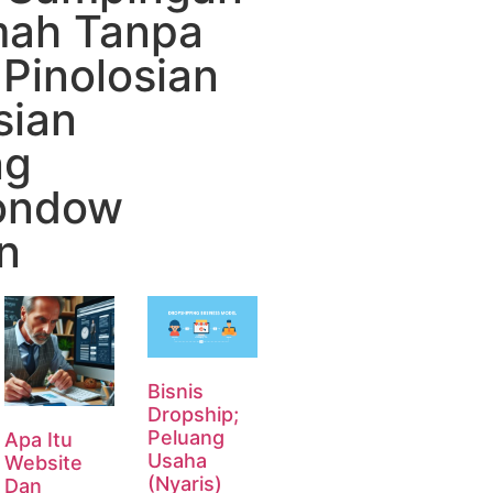
mah Tanpa
Pinolosian
sian
ng
ondow
n
Bisnis
Dropship;
Peluang
Apa Itu
Usaha
Website
(Nyaris)
Dan