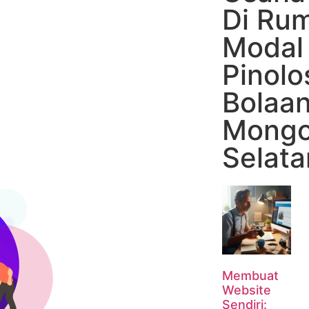
Di Ru
Modal 
Pinolo
Bolaa
Mong
Selata
Membuat
Website
Sendiri: