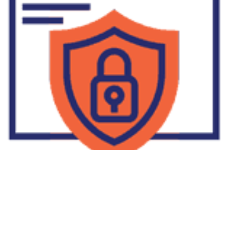
Supplier Dropship Di Salakan
2022-01-01
No Comments
Jika Anda untuk membaca tulisan Supplier Dropship Di Salakan
ini, mungkin Anda lagi memikirkan untuk memulai berbisnis
dropship. Dropshipping atau dropship memang tengah menjadi