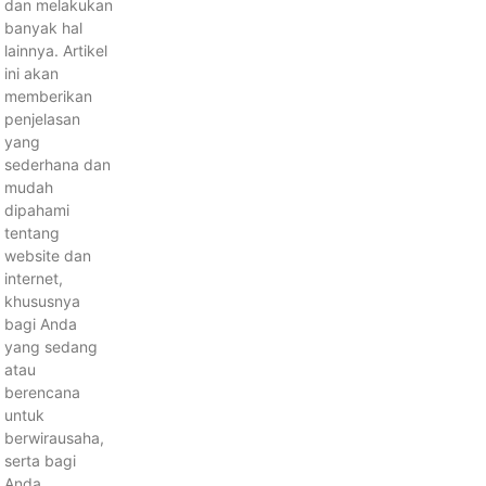
dan melakukan
banyak hal
lainnya. Artikel
ini akan
memberikan
penjelasan
yang
sederhana dan
mudah
dipahami
tentang
website dan
internet,
khususnya
bagi Anda
yang sedang
atau
berencana
untuk
berwirausaha,
serta bagi
Anda