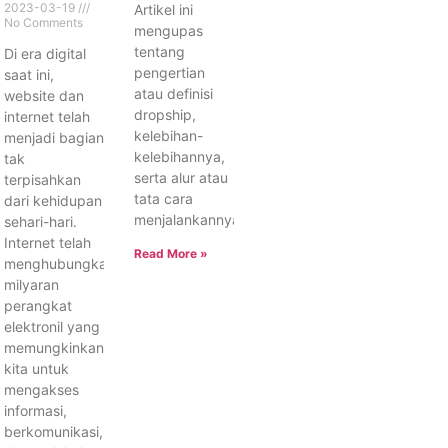
2023-03-19
Artikel ini
No Comments
mengupas
tentang
Di era digital
pengertian
saat ini,
atau definisi
website dan
dropship,
internet telah
kelebihan-
menjadi bagian
kelebihannya,
tak
serta alur atau
terpisahkan
tata cara
dari kehidupan
menjalankannya.
sehari-hari.
Internet telah
Read More »
menghubungkan
milyaran
perangkat
elektronil yang
memungkinkan
kita untuk
mengakses
informasi,
berkomunikasi,