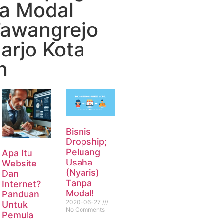
sa Modal
Tawangrejo
arjo Kota
n
Bisnis
Dropship;
Peluang
Apa Itu
Usaha
Website
(Nyaris)
Dan
Tanpa
Internet?
Modal!
Panduan
2020-06-27
Untuk
No Comments
Pemula