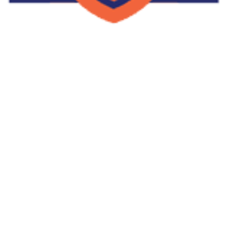
Supplier Dropship Di Salakan
2022-01-01
No Comments
Jika Anda untuk membaca tulisan Supplier Dropship Di Salakan
ini, mungkin Anda lagi memikirkan untuk memulai berbisnis
dropship. Dropshipping atau dropship memang tengah menjadi
bisnis favorit orang banyak. Hal ini karena, bisnis dropship
menjadi jalan keluar masalah ekonomi keluarga yang sedang sulit
di masa pandemi. Tulisan tentang Supplier Dropship Di Salakan
ini menolong kita mendapatkan supplier dropship yang paling
tepat.
Read More »
Facebook
Twitter
LinkedIn