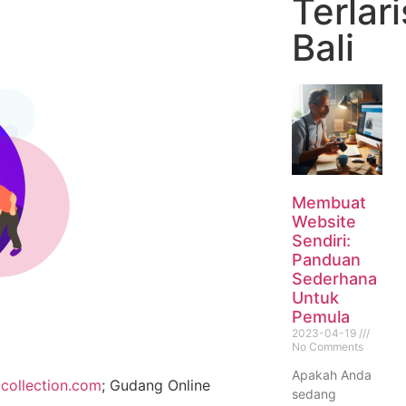
Terlar
Bali
Membuat
Website
Sendiri:
Panduan
Sederhana
Untuk
Pemula
2023-04-19
No Comments
Apakah Anda
collection.com
; Gudang Online
sedang