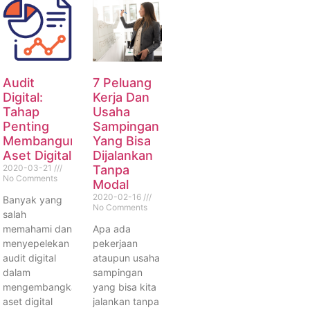
Audit
7 Peluang
Digital:
Kerja Dan
Tahap
Usaha
Penting
Sampingan
Membangun
Yang Bisa
Aset Digital
Dijalankan
2020-03-21
Tanpa
No Comments
Modal
2020-02-16
Banyak yang
No Comments
salah
memahami dan
Apa ada
menyepelekan
pekerjaan
audit digital
ataupun usaha
dalam
sampingan
mengembangkan
yang bisa kita
aset digital
jalankan tanpa