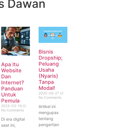
is Dawan
Bisnis
Dropship;
Peluang
Apa Itu
Usaha
Website
(Nyaris)
Dan
Tanpa
Internet?
Modal!
Panduan
2020-06-27
Untuk
No Comments
Pemula
2023-03-19
Artikel ini
No Comments
mengupas
tentang
Di era digital
pengertian
saat ini,