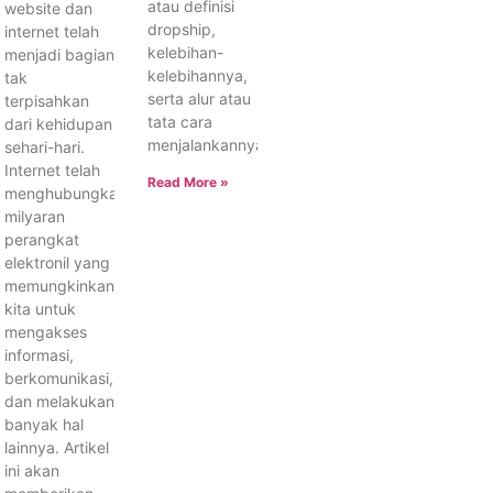
atau definisi
website dan
dropship,
internet telah
kelebihan-
menjadi bagian
kelebihannya,
tak
serta alur atau
terpisahkan
tata cara
dari kehidupan
menjalankannya.
sehari-hari.
Internet telah
Read More »
menghubungkan
milyaran
perangkat
elektronil yang
memungkinkan
kita untuk
mengakses
informasi,
berkomunikasi,
dan melakukan
banyak hal
lainnya. Artikel
ini akan