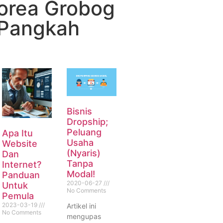
orea Grobog
 Pangkah
Bisnis
Dropship;
Peluang
Apa Itu
Usaha
Website
(Nyaris)
Dan
Tanpa
Internet?
Modal!
Panduan
2020-06-27
Untuk
No Comments
Pemula
2023-03-19
Artikel ini
No Comments
mengupas