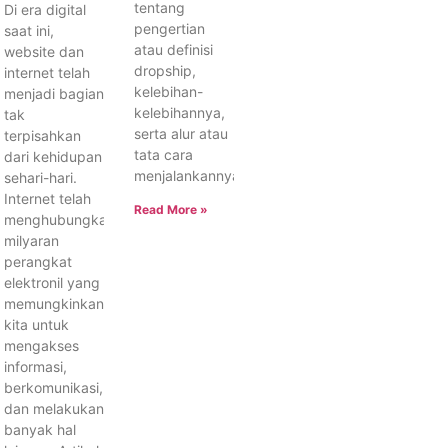
tentang
Di era digital
pengertian
saat ini,
atau definisi
website dan
dropship,
internet telah
kelebihan-
menjadi bagian
kelebihannya,
tak
serta alur atau
terpisahkan
tata cara
dari kehidupan
menjalankannya.
sehari-hari.
Internet telah
Read More »
menghubungkan
milyaran
perangkat
elektronil yang
memungkinkan
kita untuk
mengakses
informasi,
berkomunikasi,
dan melakukan
banyak hal