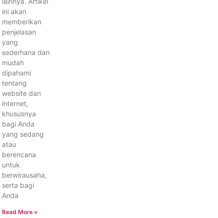
lainnya. Artikel
ini akan
memberikan
penjelasan
yang
sederhana dan
mudah
dipahami
tentang
website dan
internet,
khususnya
bagi Anda
yang sedang
atau
berencana
untuk
berwirausaha,
serta bagi
Anda
Read More »