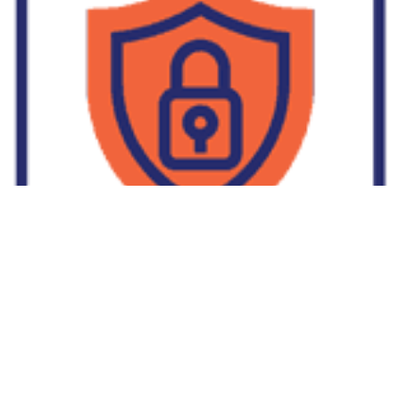
Supplier Dropship Di Salakan
2022-01-01
No Comments
Jika Anda untuk membaca tulisan Supplier Dropship Di Salakan
ini, mungkin Anda lagi memikirkan untuk memulai berbisnis
dropship. Dropshipping atau dropship memang tengah menjadi
bisnis favorit orang banyak. Hal ini karena, bisnis dropship
menjadi jalan keluar masalah ekonomi keluarga yang sedang sulit