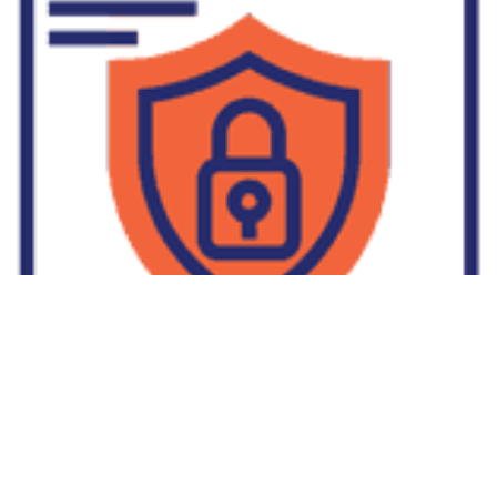
Supplier Dropship Di Salakan
2022-01-01
No Comments
Jika Anda untuk membaca tulisan Supplier Dropship Di Salakan
ini, mungkin Anda lagi memikirkan untuk memulai berbisnis
dropship. Dropshipping atau dropship memang tengah menjadi