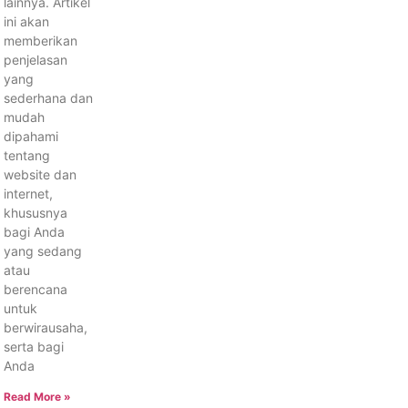
lainnya. Artikel
ini akan
memberikan
penjelasan
yang
sederhana dan
mudah
dipahami
tentang
website dan
internet,
khususnya
bagi Anda
yang sedang
atau
berencana
untuk
berwirausaha,
serta bagi
Anda
Read More »