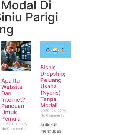
 Modal Di
iniu Parigi
ng
Bisnis
Dropship;
Peluang
Apa Itu
Usaha
Website
(Nyaris)
Dan
Tanpa
Internet?
Modal!
Panduan
2020-06-27
Untuk
No Comments
Pemula
2023-03-19
Artikel ini
No Comments
mengupas