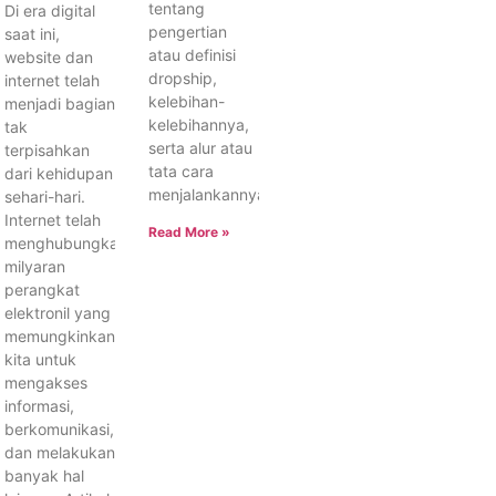
tentang
Di era digital
pengertian
saat ini,
atau definisi
website dan
dropship,
internet telah
kelebihan-
menjadi bagian
kelebihannya,
tak
serta alur atau
terpisahkan
tata cara
dari kehidupan
menjalankannya.
sehari-hari.
Internet telah
Read More »
menghubungkan
milyaran
perangkat
elektronil yang
memungkinkan
kita untuk
mengakses
informasi,
berkomunikasi,
dan melakukan
banyak hal