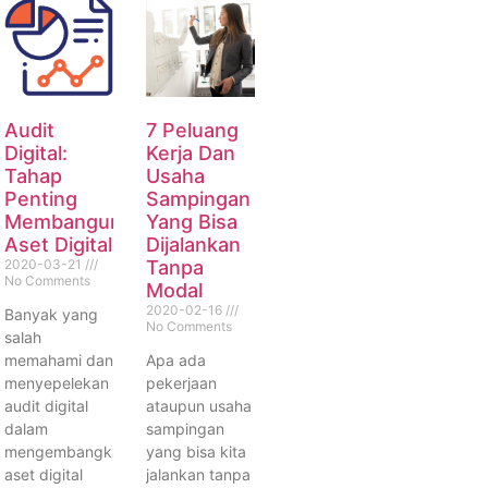
Audit
7 Peluang
Digital:
Kerja Dan
Tahap
Usaha
Penting
Sampingan
Membangun
Yang Bisa
Aset Digital
Dijalankan
2020-03-21
Tanpa
No Comments
Modal
2020-02-16
Banyak yang
No Comments
salah
memahami dan
Apa ada
menyepelekan
pekerjaan
audit digital
ataupun usaha
dalam
sampingan
mengembangkan
yang bisa kita
aset digital
jalankan tanpa