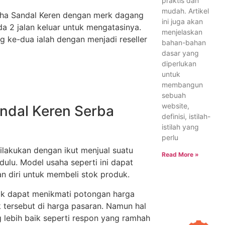
praktis dan
mudah. Artikel
aha Sandal Keren dengan merk dagang
ini juga akan
 ada 2 jalan keluar untuk mengatasinya.
menjelaskan
 ke-dua ialah dengan menjadi reseller
bahan-bahan
dasar yang
diperlukan
untuk
membangun
sebuah
website,
andal Keren Serba
definisi, istilah-
istilah yang
perlu
lakukan dengan ikut menjual suatu
Read More »
ulu. Model usaha seperti ini dapat
 diri untuk membeli stok produk.
ak dapat menikmati potongan harga
 tersebut di harga pasaran. Namun hal
 lebih baik seperti respon yang ramhah