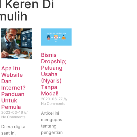
 Keren Di
mulih
Bisnis
Dropship;
Peluang
Apa Itu
Usaha
Website
(Nyaris)
Dan
Tanpa
Internet?
Modal!
Panduan
2020-06-27
Untuk
No Comments
Pemula
2023-03-19
Artikel ini
No Comments
mengupas
tentang
Di era digital
pengertian
saat ini,