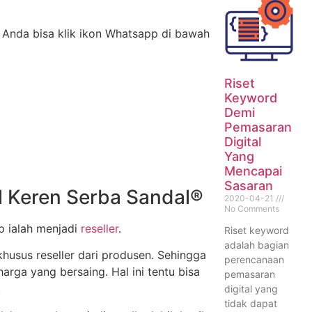
 Anda bisa klik ikon Whatsapp di bawah
Riset
Keyword
Demi
Pemasaran
Digital
Yang
Mencapai
Sasaran
l Keren Serba Sandal®
2020-04-21
No Comments
ip ialah menjadi
reseller
.
Riset keyword
adalah bagian
husus reseller dari produsen. Sehingga
perencanaan
arga yang bersaing. Hal ini tentu bisa
pemasaran
.
digital yang
tidak dapat