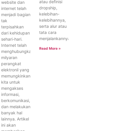
atau definisi
website dan
dropship,
internet telah
kelebihan-
menjadi bagian
kelebihannya,
tak
serta alur atau
terpisahkan
tata cara
dari kehidupan
menjalankannya.
sehari-hari.
Internet telah
Read More »
menghubungkan
milyaran
perangkat
elektronil yang
memungkinkan
kita untuk
mengakses
informasi,
berkomunikasi,
dan melakukan
banyak hal
lainnya. Artikel
ini akan