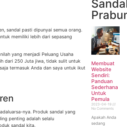
Sandal
Prabu
n, sandal pasti dipunyai semua orang.
tuk memiliki lebih dari sepasang
inilah yang menjadi Peluang Usaha
dari 250 Juta jiwa, tidak sulit untuk
Membuat
aja termasuk Anda dan saya untuk ikut
Website
Sendiri:
Panduan
Sederhana
Untuk
ren
Pemula
2023-04-19
No Comments
 kadaluarsa-nya. Produk sandal yang
Apakah Anda
ling penting adalah selalu
sedang
duk sandal kita.