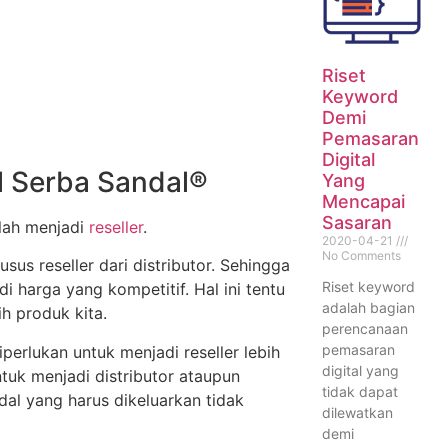
Riset
Keyword
Demi
Pemasaran
Digital
l Serba Sandal®
Yang
Mencapai
Sasaran
alah menjadi
reseller
.
2020-04-21
No Comments
sus reseller dari distributor. Sehingga
Riset keyword
i harga yang kompetitif. Hal ini tentu
adalah bagian
h produk kita.
perencanaan
pemasaran
iperlukan untuk menjadi reseller lebih
digital yang
tuk menjadi distributor ataupun
tidak dapat
al yang harus dikeluarkan tidak
dilewatkan
demi