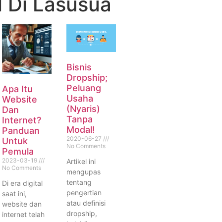
 Di Lasusua
Bisnis
Dropship;
Peluang
Apa Itu
Usaha
Website
(Nyaris)
Dan
Tanpa
Internet?
Modal!
Panduan
2020-06-27
Untuk
No Comments
Pemula
2023-03-19
Artikel ini
No Comments
mengupas
tentang
Di era digital
pengertian
saat ini,
atau definisi
website dan
dropship,
internet telah