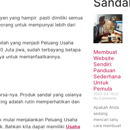
Sandal
yen yang hampir pasti dimiliki semua
eorang untuk mempunyai lebih dari
nilah yang menjadi Peluang Usaha
0 Juta jiwa, sudah terbayang betapa
Membuat
aya untuk memanfaatkannya.
Website
Sendiri:
Panduan
Sederhana
Untuk
Pemula
2023-04-19
arsa-nya. Produk sandal yang usianya
No Comments
nting adalah rutin memperhatikan dan
Apakah Anda
sedang
uk mulai menjalankan Peluang Usaha
mencari tahu
cara membuat
. Bahkan kita dapat memiliki
Usaha