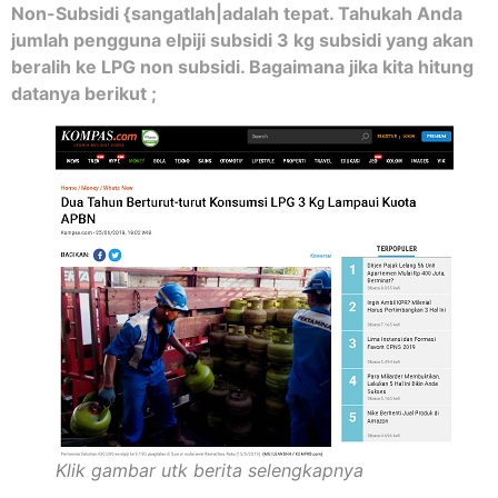
Non-Subsidi {sangatlah|adalah tepat. Tahukah Anda
jumlah pengguna elpiji subsidi 3 kg subsidi yang akan
beralih ke LPG non subsidi. Bagaimana jika kita hitung
datanya berikut ;
Klik gambar utk berita selengkapnya