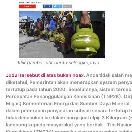
Klik gambar utk berita selengkapnya
Judul tersebut di atas bukan hoax
.
Anda tidak salah m
diketahui, Pemerintah akan menerapkan system penyal
tertutup pada tahun 2020.
Sebelumnya, sistem tersebut
Percepatan Penanggulangan Kemiskinan (TNP2K).
Dir
Migas) Kementerian Energi dan Sumber Daya Mineral,
dalam penerapan penyaluran subsidi secara tertutup te
tidak dimasukan ke dalam harga jual elpiji 3 Kilogram (
langsung kepada masyarakat yang berhak .
Tim Nasio
Kemiskinan (TNP2K) mengaku siap menerapkan kebijak