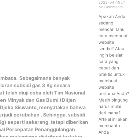
2023-04-19
No Comments
Apakah Anda
sedang
mencari tahu
cara membuat
website
sendiri? Atau
ingin belajar
cara yang
cepat dan
praktis untuk
embaca.
Sebagaimana banyak
membuat
uran subsidi gas 3 Kg secara
website
 telah diuji coba oleh Tim Nasional
pertama Anda?
jen Minyak dan Gas Bumi (Ditjen
Masih bingung
harus mulai
 Djoko Siswanto, menyatakan bahwa
dari mana?
rjadi perubahan . Sehingga, subsidi
Artikel ini akan
Kg) seperti sekarang, tetapi diberikan
membantu
nal Percepatan Penanggulangan
Anda
an mekanisme distribusi tertutup