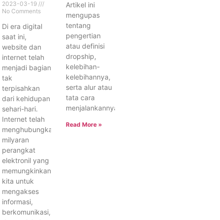
2023-03-19
Artikel ini
No Comments
mengupas
tentang
Di era digital
pengertian
saat ini,
atau definisi
website dan
dropship,
internet telah
kelebihan-
menjadi bagian
kelebihannya,
tak
serta alur atau
terpisahkan
tata cara
dari kehidupan
menjalankannya.
sehari-hari.
Internet telah
Read More »
menghubungkan
milyaran
perangkat
elektronil yang
memungkinkan
kita untuk
mengakses
informasi,
berkomunikasi,