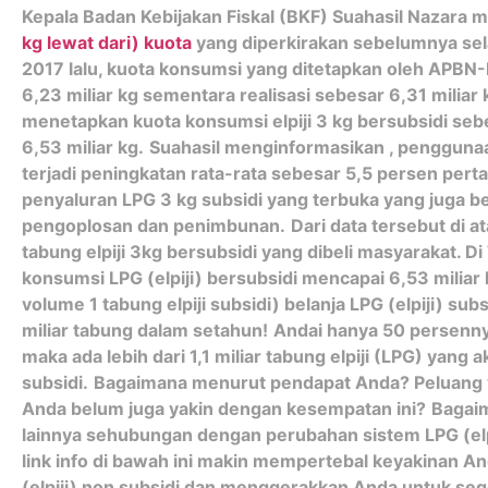
Kepala Badan Kebijakan Fiskal (BKF) Suahasil Nazara
kg lewat dari) kuota
yang diperkirakan sebelumnya sel
2017 lalu, kuota konsumsi yang ditetapkan oleh APBN-
6,23 miliar kg sementara realisasi sebesar 6,31 mili
menetapkan kuota konsumsi elpiji 3 kg bersubsidi sebe
6,53 miliar kg.
Suahasil menginformasikan , penggunaan
terjadi peningkatan rata-rata sebesar 5,5 persen per
penyaluran LPG 3 kg subsidi yang terbuka yang juga 
pengoplosan dan penimbunan.
Dari data tersebut di a
tabung elpiji 3kg bersubsidi yang dibeli masyarakat. 
konsumsi LPG (elpiji) bersubsidi mencapai 6,53 miliar kg
volume 1 tabung elpiji subsidi) belanja LPG (elpiji) sub
miliar tabung dalam setahun!
Andai hanya 50 persennya 
maka ada lebih dari 1,1 miliar tabung elpiji (LPG) yang
subsidi.
Bagaimana menurut pendapat Anda? Peluang ya
Anda belum juga yakin dengan kesempatan ini?
Bagaim
lainnya sehubungan dengan perubahan sistem LPG (el
link info di bawah ini makin mempertebal keyakinan A
(elpiji) non subsidi dan menggerakkan Anda untuk seg