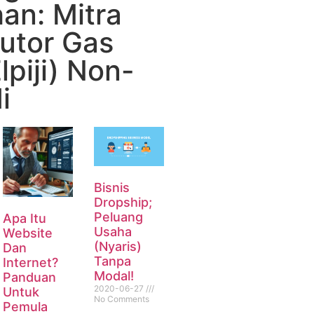
an: Mitra
butor Gas
lpiji) Non-
i
Bisnis
Dropship;
Peluang
Apa Itu
Usaha
Website
(Nyaris)
Dan
Tanpa
Internet?
Modal!
Panduan
2020-06-27
Untuk
No Comments
Pemula