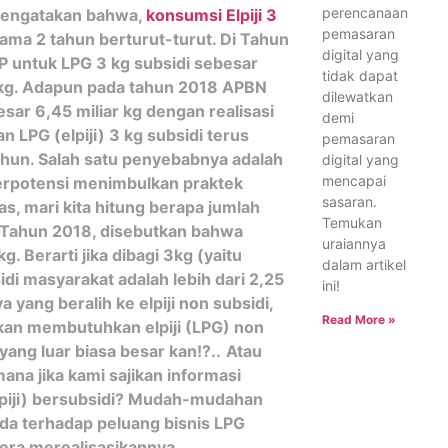
perencanaan
 mengatakan bahwa,
konsumsi Elpiji 3
pemasaran
ama 2 tahun berturut-turut. Di Tahun
digital yang
P untuk LPG 3 kg subsidi sebesar
tidak dapat
ar kg. Adapun pada tahun 2018 APBN
dilewatkan
sar 6,45 miliar kg dengan realisasi
demi
 LPG (elpiji) 3 kg subsidi terus
pemasaran
tahun. Salah satu penyebabnya adalah
digital yang
mencapai
berpotensi menimbulkan praktek
sasaran.
tas, mari kita hitung berapa jumlah
Temukan
Di Tahun 2018, disebutkan bahwa
uraiannya
. Berarti jika dibagi 3kg (yaitu
dalam artikel
sidi masyarakat adalah lebih dari 2,25
ini!
yang beralih ke elpiji non subsidi,
Read More »
 akan membutuhkan elpiji (LPG) non
ng luar biasa besar kan!?..
Atau
ana jika kami sajikan informasi
piji) bersubsidi? Mudah-mudahan
nda terhadap peluang bisnis LPG
era merealisasikannya.