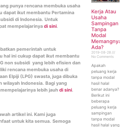
yang punya rencana membuka usaha
Kerja Atau
entu dapat ikut membantu Pertamina
Usaha
bsidi di Indonesia.
Untuk
Sampingan
pat mempelajarinya
di sini
.
Tanpa
Modal
Memangnya
Ada?
libatkan pemerintah untuk
2019-08-28
u hal ini cukup dapat ikut membantu
No Comments
non subsidi yang lebih efisien dan
Apakah
liki rencana membuka usaha di
peluang kerja
an Elpiji (LPG) swasta, juga dibuka
tanpa modal
 wilayah Indonesia.
Bagi yang
hasil halal
benar adanya?
 mempelajarinya lebih jauh
di sini
.
Berikut ini
beberapa
peluang kerja
sampingan
ah artikel ini. Kami juga
tanpa modal
faat untuk kita semua.
Semoga
hasil halal yang