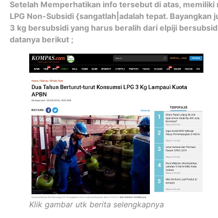
Setelah Memperhatikan info tersebut di atas, memili
LPG Non-Subsidi {sangatlah|adalah tepat. Bayangkan ju
3 kg bersubsidi yang harus beralih dari elpiji bersubsidi 
datanya berikut ;
Klik gambar utk berita selengkapnya