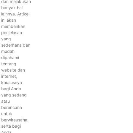
dan melakukan
banyak hal
lainnya. Artikel
ini akan
memberikan
penjelasan
yang
sederhana dan
mudah
dipahami
tentang
website dan
internet,
khususnya
bagi Anda
yang sedang
atau
berencana
untuk
berwirausaha,
serta bagi
Anda