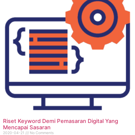
Riset Keyword Demi Pemasaran Digital Yang
Mencapai Sasaran
2020-04-21
No Comments