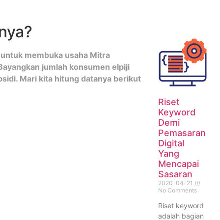
gnya?
na untuk membuka usaha Mitra
. Bayangkan jumlah konsumen elpiji
bsidi. Mari kita hitung datanya berikut
Riset
Keyword
Demi
Pemasaran
Digital
Yang
Mencapai
Sasaran
2020-04-21
No Comments
Riset keyword
adalah bagian