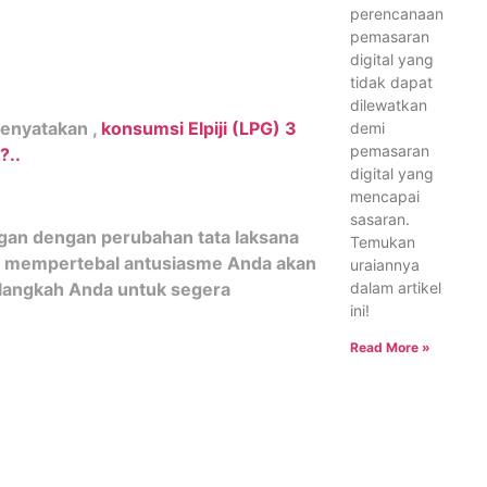
perencanaan
pemasaran
digital yang
tidak dapat
dilewatkan
menyatakan ,
konsumsi Elpiji (LPG) 3
demi
pemasaran
?..
digital yang
mencapai
sasaran.
ngan dengan perubahan tata laksana
Temukan
akin mempertebal antusiasme Anda akan
uraiannya
dalam artikel
 langkah Anda untuk segera
ini!
Read More »