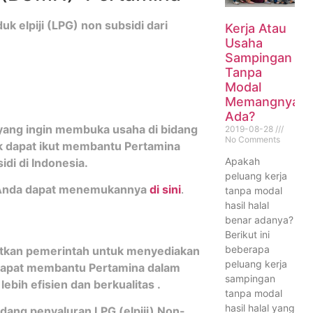
k elpiji (LPG) non subsidi dari
Kerja Atau
Usaha
Sampingan
Tanpa
Modal
Memangnya
Ada?
yang ingin membuka usaha di bidang
2019-08-28
No Comments
yak dapat ikut membantu Pertamina
Apakah
di di Indonesia.
peluang kerja
 Anda dapat menemukannya
di sini
.
tanpa modal
hasil halal
benar adanya?
Berikut ini
beberapa
batkan pemerintah untuk menyediakan
peluang kerja
ga dapat membantu Pertamina dalam
sampingan
ih efisien dan berkualitas .
tanpa modal
hasil halal yang
ang penyaluran LPG (elpiji) Non-