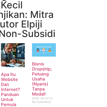
Kecil
jikan: Mitra
utor Elpiji
 Non-Subsidi
Bisnis
Dropship;
Peluang
Apa Itu
Usaha
Website
(Nyaris)
Dan
Tanpa
Internet?
Modal!
Panduan
2020-06-27
Untuk
No Comments
Pemula