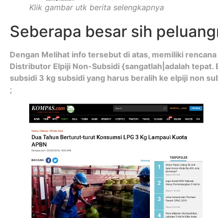
Klik gambar utk berita selengkapnya
Seberapa besar sih peluan
Dengan Melihat info tersebut di atas, memiliki renca
Distributor Elpiji Non-Subsidi {sangatlah|adalah tepat
subsidi 3 kg subsidi yang harus beralih ke elpiji non su
;