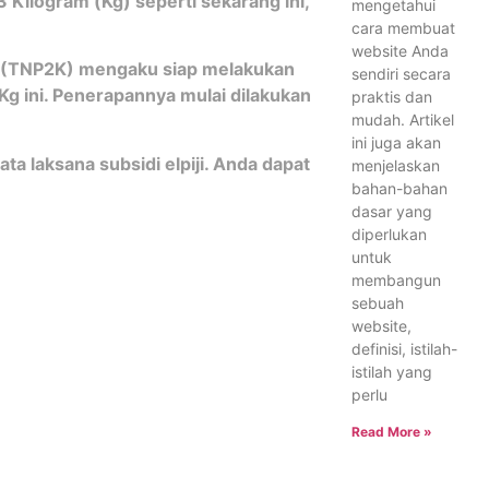
3 Kilogram (Kg) seperti sekarang ini,
mengetahui
cara membuat
website Anda
 (TNP2K) mengaku siap melakukan
sendiri secara
Kg ini. Penerapannya mulai dilakukan
praktis dan
mudah. Artikel
ini juga akan
ata laksana subsidi elpiji. Anda dapat
menjelaskan
bahan-bahan
dasar yang
diperlukan
untuk
membangun
sebuah
website,
definisi, istilah-
istilah yang
perlu
Read More »