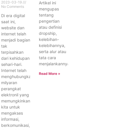
2023-03-19
Artikel ini
No Comments
mengupas
tentang
Di era digital
pengertian
saat ini,
atau definisi
website dan
dropship,
internet telah
kelebihan-
menjadi bagian
kelebihannya,
tak
serta alur atau
terpisahkan
tata cara
dari kehidupan
menjalankannya.
sehari-hari.
Internet telah
Read More »
menghubungkan
milyaran
perangkat
elektronil yang
memungkinkan
kita untuk
mengakses
informasi,
berkomunikasi,