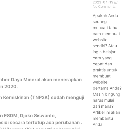
2023-04-19
No Comments
Apakah Anda
sedang
mencari tahu
cara membuat
website
sendiri? Atau
ingin belajar
cara yang
cepat dan
praktis untuk
membuat
umber Daya Mineral akan menerapkan
website
un 2020.
pertama Anda?
Masih bingung
n Kemiskinan (TNP2K) sudah menguji
harus mulai
dari mana?
Artikel ini akan
an ESDM, Djoko Siswanto,
membantu
di secara tertutup ada perubahan .
Anda