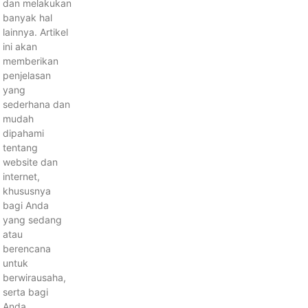
dan melakukan
banyak hal
lainnya. Artikel
ini akan
memberikan
penjelasan
yang
sederhana dan
mudah
dipahami
tentang
website dan
internet,
khususnya
bagi Anda
yang sedang
atau
berencana
untuk
berwirausaha,
serta bagi
Anda