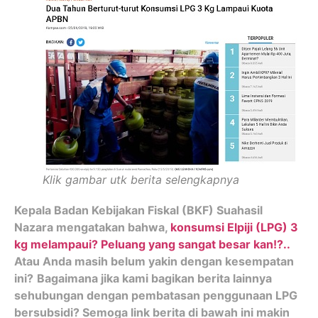
Klik gambar utk berita selengkapnya
Kepala Badan Kebijakan Fiskal (BKF) Suahasil
Nazara mengatakan bahwa,
konsumsi Elpiji (LPG) 3
kg melampaui? Peluang yang sangat besar kan!?..
Atau Anda masih belum yakin dengan kesempatan
ini?
Bagaimana jika kami bagikan berita lainnya
sehubungan dengan pembatasan penggunaan LPG
bersubsidi? Semoga link berita di bawah ini makin