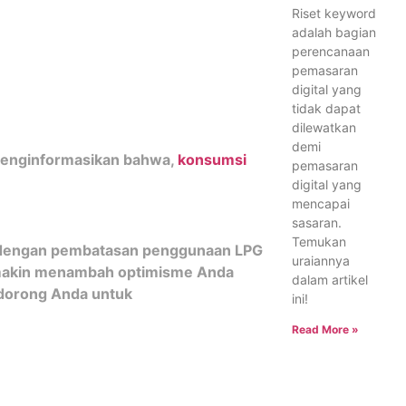
Riset keyword
adalah bagian
perencanaan
pemasaran
digital yang
tidak dapat
dilewatkan
demi
 menginformasikan bahwa,
konsumsi
pemasaran
digital yang
mencapai
sasaran.
Temukan
 dengan pembatasan penggunaan LPG
uraiannya
semakin menambah optimisme Anda
dalam artikel
ndorong Anda untuk
ini!
Read More »