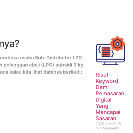
gnya?
k membuka usaha Sub-Distributor LPG
 pelanggan elpiji (LPG) subsidi 3 kg
na kalau kita lihat datanya berikut ;
Riset
Keyword
Demi
Pemasaran
Digital
Yang
Mencapai
Sasaran
2020-04-21
No Comments