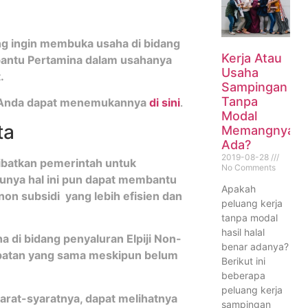
g ingin membuka usaha di bidang
Kerja Atau
mbantu Pertamina dalam usahanya
Usaha
.
Sampingan
Tanpa
, Anda dapat menemukannya
di sini
.
Modal
ta
Memangnya
Ada?
2019-08-28
libatkan pemerintah untuk
No Comments
tunya hal ini pun dapat membantu
Apakah
n subsidi yang lebih efisien dan
peluang kerja
tanpa modal
hasil halal
 di bidang penyaluran Elpiji Non-
benar adanya?
empatan yang sama meskipun belum
Berikut ini
beberapa
peluang kerja
rat-syaratnya, dapat melihatnya
sampingan