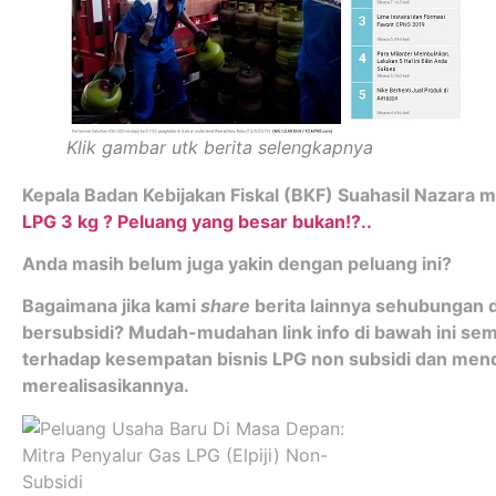
Klik gambar utk berita selengkapnya
Kepala Badan Kebijakan Fiskal (BKF) Suahasil Nazara
LPG 3 kg ? Peluang yang besar bukan!?..
Anda masih belum juga yakin dengan peluang ini?
Bagaimana jika kami
share
berita lainnya sehubungan
bersubsidi? Mudah-mudahan link info di bawah ini 
terhadap kesempatan bisnis LPG non subsidi dan me
merealisasikannya.