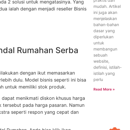
praktis dan
, ada 2 solusi untuk mengatasinya. Yang
mudah. Artikel
ua ialah dengan menjadi reseller Bisnis
ini juga akan
menjelaskan
bahan-bahan
dasar yang
diperlukan
untuk
Sandal Rumahan Serba
membangun
sebuah
website,
definisi, istilah-
ilakukan dengan ikut memasarkan
istilah yang
perlu
bih dulu. Model bisnis seperti ini bisa
 untuk memiliki stok produk.
Read More »
k dapat menikmati diskon khusus harga
uk tersebut pada harga pasaran. Namun
kstra seperti respon yang cepat dan