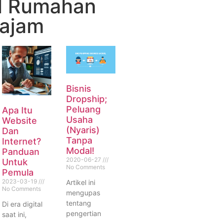
l Rumahan
najam
Bisnis
Dropship;
Peluang
Apa Itu
Usaha
Website
(Nyaris)
Dan
Tanpa
Internet?
Modal!
Panduan
2020-06-27
Untuk
No Comments
Pemula
2023-03-19
Artikel ini
No Comments
mengupas
tentang
Di era digital
pengertian
saat ini,