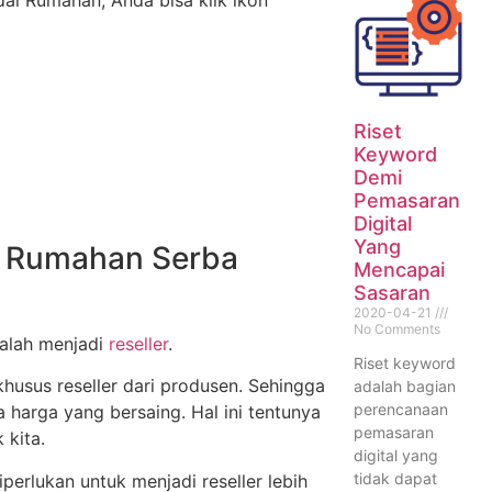
al Rumahan, Anda bisa klik ikon
Riset
Keyword
Demi
Pemasaran
Digital
Yang
al Rumahan Serba
Mencapai
Sasaran
2020-04-21
No Comments
dalah menjadi
reseller
.
Riset keyword
husus reseller dari produsen. Sehingga
adalah bagian
perencanaan
 harga yang bersaing. Hal ini tentunya
pemasaran
 kita.
digital yang
tidak dapat
iperlukan untuk menjadi reseller lebih