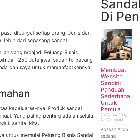
Sanda
Di Pe
asti dipunyai setiap orang. Jenis dan
lebih dari sepasang sandal.
ilah yang menjadi Peluang Bisnis
h dari 250 Juta jiwa, sudah terbayang
nda dan saya untuk memanfaatkannya.
Membuat
Website
Sendiri:
Panduan
umahan
Sederhana
Untuk
atas kadaluarsa-nya. Produk sandal
Pemula
2023-04-19
jual. Yang paling penting adalah selalu
No Comments
duk sandal kita.
Apakah Anda
wa untuk memulai Peluang Bisnis Sandal
sedang