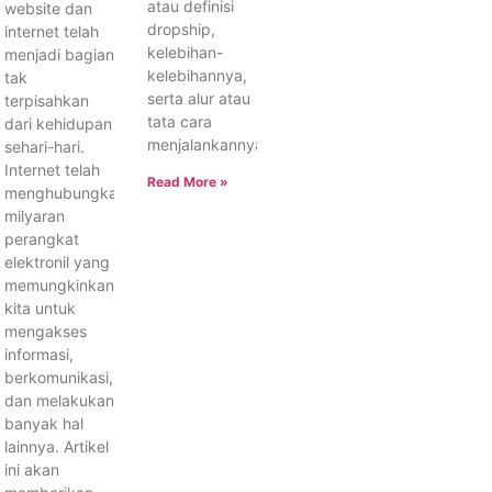
atau definisi
website dan
dropship,
internet telah
kelebihan-
menjadi bagian
kelebihannya,
tak
serta alur atau
terpisahkan
tata cara
dari kehidupan
menjalankannya.
sehari-hari.
Internet telah
Read More »
menghubungkan
milyaran
perangkat
elektronil yang
memungkinkan
kita untuk
mengakses
informasi,
berkomunikasi,
dan melakukan
banyak hal
lainnya. Artikel
ini akan