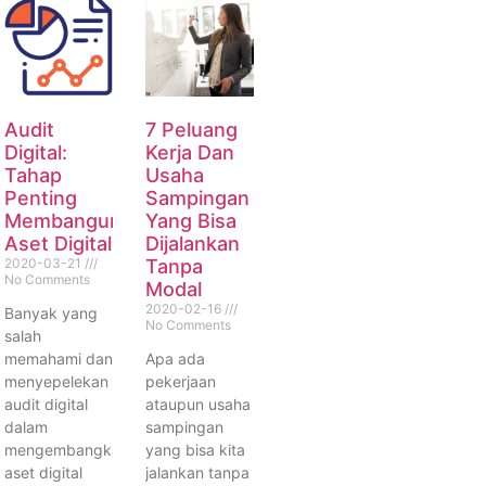
Audit
7 Peluang
Digital:
Kerja Dan
Tahap
Usaha
Penting
Sampingan
Membangun
Yang Bisa
Aset Digital
Dijalankan
2020-03-21
Tanpa
No Comments
Modal
2020-02-16
Banyak yang
No Comments
salah
memahami dan
Apa ada
menyepelekan
pekerjaan
audit digital
ataupun usaha
dalam
sampingan
mengembangkan
yang bisa kita
aset digital
jalankan tanpa