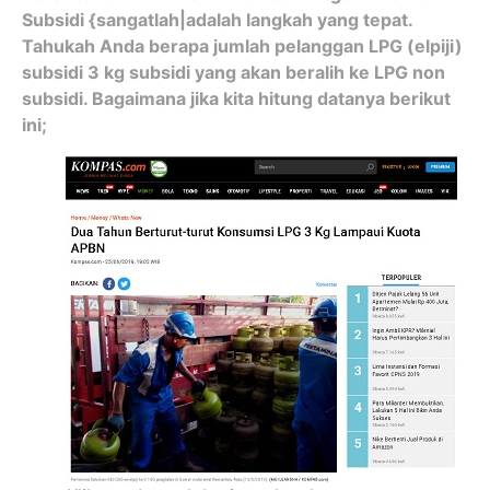
Subsidi {sangatlah|adalah langkah yang tepat.
Tahukah Anda berapa jumlah pelanggan LPG (elpiji)
subsidi 3 kg subsidi yang akan beralih ke LPG non
subsidi. Bagaimana jika kita hitung datanya berikut
ini;