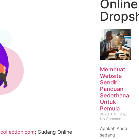
Online
Drops
Membuat
Website
Sendiri:
Panduan
Sederhana
Untuk
Pemula
2023-04-19
No Comments
Apakah Anda
collection.com
; Gudang Online
sedang