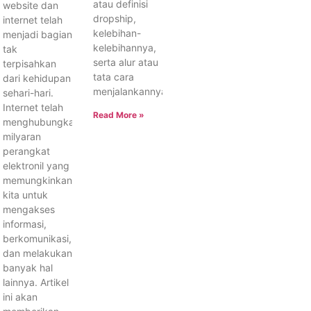
atau definisi
website dan
dropship,
internet telah
kelebihan-
menjadi bagian
kelebihannya,
tak
serta alur atau
terpisahkan
tata cara
dari kehidupan
menjalankannya.
sehari-hari.
Internet telah
Read More »
menghubungkan
milyaran
perangkat
elektronil yang
memungkinkan
kita untuk
mengakses
informasi,
berkomunikasi,
dan melakukan
banyak hal
lainnya. Artikel
ini akan