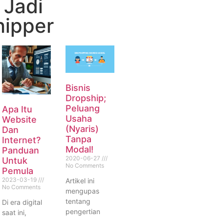
 Jadi
hipper
Bisnis
Dropship;
Peluang
Apa Itu
Usaha
Website
(Nyaris)
Dan
Tanpa
Internet?
Modal!
Panduan
2020-06-27
Untuk
No Comments
Pemula
2023-03-19
Artikel ini
No Comments
mengupas
tentang
Di era digital
pengertian
saat ini,