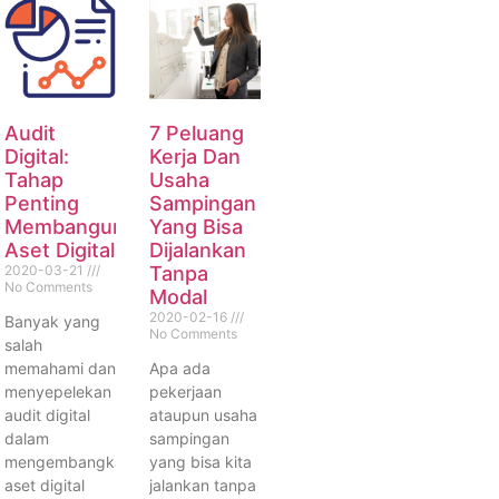
Audit
7 Peluang
Digital:
Kerja Dan
Tahap
Usaha
Penting
Sampingan
Membangun
Yang Bisa
Aset Digital
Dijalankan
2020-03-21
Tanpa
No Comments
Modal
2020-02-16
Banyak yang
No Comments
salah
memahami dan
Apa ada
menyepelekan
pekerjaan
audit digital
ataupun usaha
dalam
sampingan
mengembangkan
yang bisa kita
aset digital
jalankan tanpa