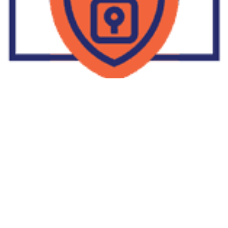
Supplier Dropship Di Salakan
2022-01-01
No Comments
Jika Anda untuk membaca tulisan Supplier Dropship Di Salakan
ini, mungkin Anda lagi memikirkan untuk memulai berbisnis
dropship. Dropshipping atau dropship memang tengah menjadi
bisnis favorit orang banyak. Hal ini karena, bisnis dropship
menjadi jalan keluar masalah ekonomi keluarga yang sedang sulit
di masa pandemi. Tulisan tentang Supplier Dropship Di Salakan
ini menolong kita mendapatkan supplier dropship yang paling
tepat.
Read More »