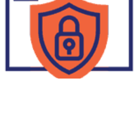
Supplier Dropship Di Salakan
2022-01-01
No Comments
Jika Anda untuk membaca tulisan Supplier Dropship Di Salakan
ini, mungkin Anda lagi memikirkan untuk memulai berbisnis
dropship. Dropshipping atau dropship memang tengah menjadi
bisnis favorit orang banyak. Hal ini karena, bisnis dropship
menjadi jalan keluar masalah ekonomi keluarga yang sedang sulit