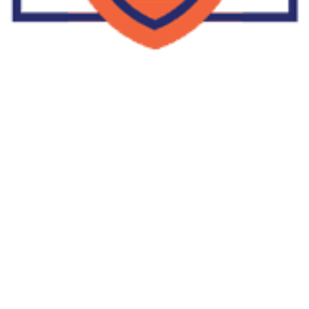
Supplier Dropship Di Salakan
2022-01-01
No Comments
Jika Anda untuk membaca tulisan Supplier Dropship Di Salakan
ini, mungkin Anda lagi memikirkan untuk memulai berbisnis
dropship. Dropshipping atau dropship memang tengah menjadi
bisnis favorit orang banyak. Hal ini karena, bisnis dropship
menjadi jalan keluar masalah ekonomi keluarga yang sedang sulit
di masa pandemi. Tulisan tentang Supplier Dropship Di Salakan
ini menolong kita mendapatkan supplier dropship yang paling
tepat.
Read More »
Facebook
Twitter
LinkedIn