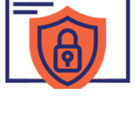
Supplier Dropship Di Salakan
2022-01-01
No Comments
Jika Anda untuk membaca tulisan Supplier Dropship Di Salakan
ini, mungkin Anda lagi memikirkan untuk memulai berbisnis
dropship. Dropshipping atau dropship memang tengah menjadi