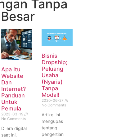
ngan Tanpa
 Besar
Bisnis
Dropship;
Peluang
Apa Itu
Usaha
Website
(Nyaris)
Dan
Tanpa
Internet?
Modal!
Panduan
2020-06-27
Untuk
No Comments
Pemula
2023-03-19
Artikel ini
No Comments
mengupas
tentang
Di era digital
pengertian
saat ini,