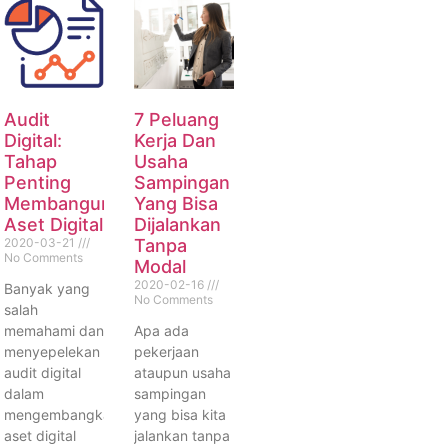
Audit
7 Peluang
Digital:
Kerja Dan
Tahap
Usaha
Penting
Sampingan
Membangun
Yang Bisa
Aset Digital
Dijalankan
2020-03-21
Tanpa
No Comments
Modal
2020-02-16
Banyak yang
No Comments
salah
memahami dan
Apa ada
menyepelekan
pekerjaan
audit digital
ataupun usaha
dalam
sampingan
mengembangkan
yang bisa kita
aset digital
jalankan tanpa