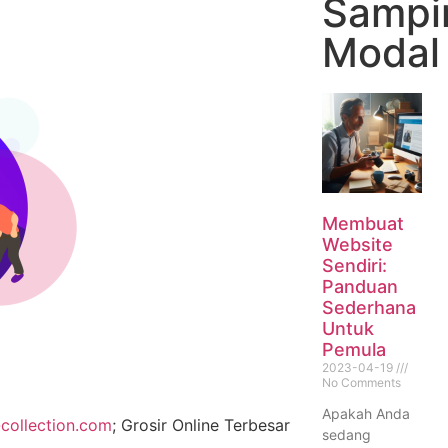
Sampi
Modal
Membuat
Website
Sendiri:
Panduan
Sederhana
Untuk
Pemula
2023-04-19
No Comments
Apakah Anda
collection.com
; Grosir Online Terbesar
sedang