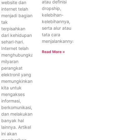
atau definisi
website dan
dropship,
internet telah
kelebihan-
menjadi bagian
kelebihannya,
tak
serta alur atau
terpisahkan
tata cara
dari kehidupan
menjalankannya.
sehari-hari.
Internet telah
Read More »
menghubungkan
milyaran
perangkat
elektronil yang
memungkinkan
kita untuk
mengakses
informasi,
berkomunikasi,
dan melakukan
banyak hal
lainnya. Artikel
ini akan