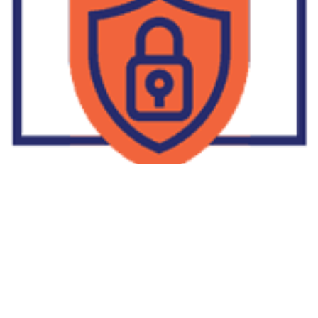
Supplier Dropship Di Salakan
2022-01-01
No Comments
Jika Anda untuk membaca tulisan Supplier Dropship Di Salakan
ini, mungkin Anda lagi memikirkan untuk memulai berbisnis
dropship. Dropshipping atau dropship memang tengah menjadi
bisnis favorit orang banyak. Hal ini karena, bisnis dropship
menjadi jalan keluar masalah ekonomi keluarga yang sedang sulit
di masa pandemi. Tulisan tentang Supplier Dropship Di Salakan