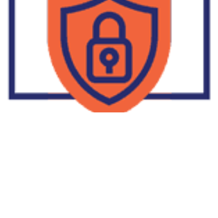
Supplier Dropship Di Salakan
2022-01-01
No Comments
Jika Anda untuk membaca tulisan Supplier Dropship Di Salakan
ini, mungkin Anda lagi memikirkan untuk memulai berbisnis
dropship. Dropshipping atau dropship memang tengah menjadi
bisnis favorit orang banyak. Hal ini karena, bisnis dropship
menjadi jalan keluar masalah ekonomi keluarga yang sedang sulit
di masa pandemi. Tulisan tentang Supplier Dropship Di Salakan