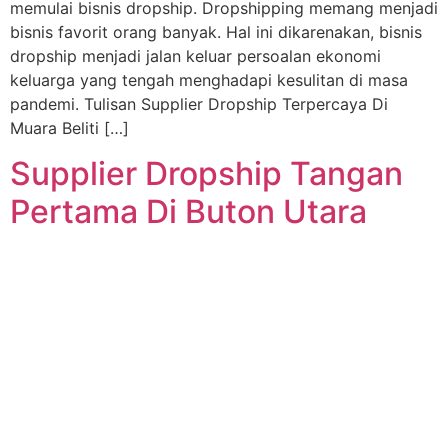
memulai bisnis dropship. Dropshipping memang menjadi
bisnis favorit orang banyak. Hal ini dikarenakan, bisnis
dropship menjadi jalan keluar persoalan ekonomi
keluarga yang tengah menghadapi kesulitan di masa
pandemi. Tulisan Supplier Dropship Terpercaya Di
Muara Beliti […]
Supplier Dropship Tangan
Pertama Di Buton Utara
Jika Anda memilih untuk melihat tulisan tentang
Supplier Dropship Tangan Pertama Di Buton Utara ini,
kemungkinan besar Anda tengah memikirkan untuk
memulai bisnis dropship. Dropship memang sedang
menjadi bisnis idola banyak orang. Hal ini karena, bisnis
dropship menjadi solusi persoalan ekonomi keluarga
yang tengah sulit di masa pandemi. Artikel Supplier