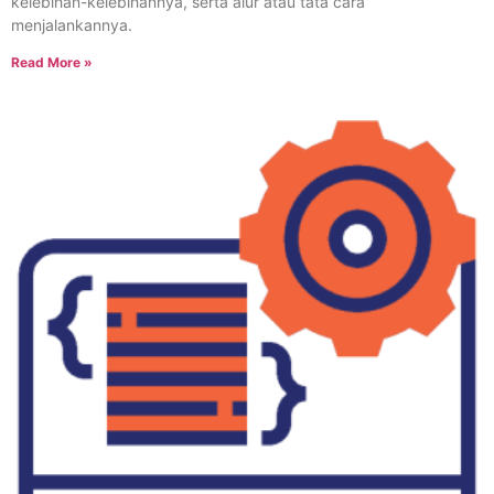
kelebihan-kelebihannya, serta alur atau tata cara
menjalankannya.
Read More »