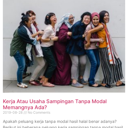
Kerja Atau Usaha Sampingan Tanpa Modal
Memangnya Ada?
2019-08-28
No Comments
Apakah peluang kerja tanpa modal hasil halal benar adanya?
Berikut ini beberapa peluang kerja sampingan tanpa modal hasil