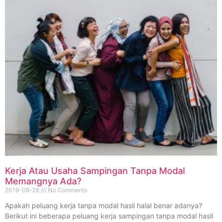
Kerja Atau Usaha Sampingan Tanpa Modal
Memangnya Ada?
2019-08-28
No Comments
Apakah peluang kerja tanpa modal hasil halal benar adanya?
Berikut ini beberapa peluang kerja sampingan tanpa modal hasil