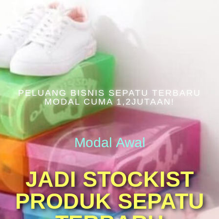
PELUANG BISNIS SEPATU TERBARU
MODAL CUMA 1,2JUTAAN!
Modal Awal
JADI STOCKIST
PRODUK SEPATU