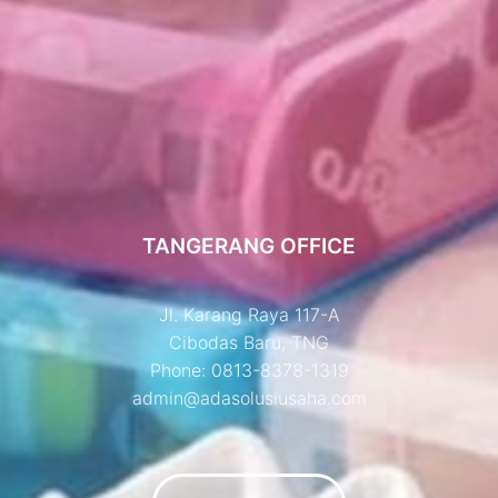
TANGERANG OFFICE
Jl. Karang Raya 117-A
Cibodas Baru, TNG
Phone: 0813-8378-1319
admin@adasolusiusaha.com