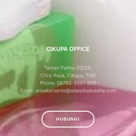
CIKUPA OFFICE
Taman Palma G3/25,
Citra Raya, Cikupa, TNG
Phone: 08788-9891-805
Email:
arieskarsanto@adasolusiusaha.com
HUBUNGI